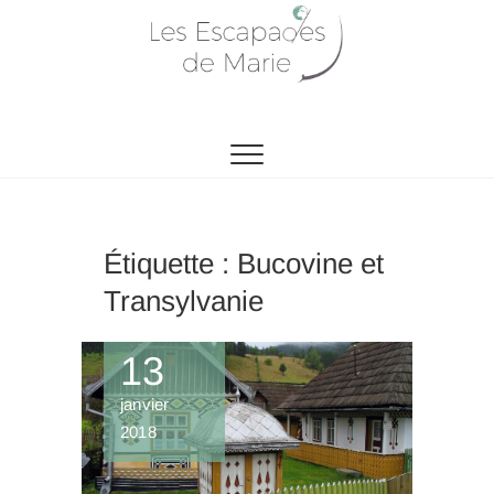
Skip
to
content
CONNAÎTRE, COMPRENDRE, PARTAGER.
Les escapades de
Marie
Étiquette :
Bucovine et
Transylvanie
13
janvier
2018